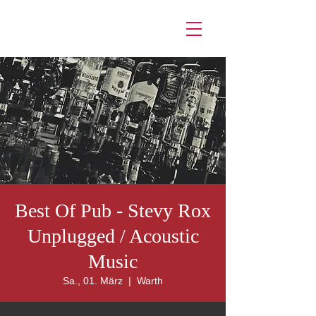
Best Of Pub - Stevy Rox
Unplugged / Acoustic
Music
Sa., 01. März
  |  
Warth