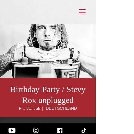
Birthday-Party / Stevy
Rox unplugged
Fr., 31. Juli
  |  
DEUTSCHLAND
ZEIT & ORT