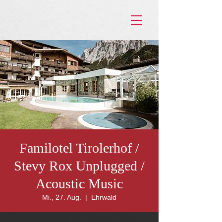
Familotel Tirolerhof /
Stevy Rox Unplugged /
Acoustic Music
Mi., 27. Aug.
  |  
Ehrwald