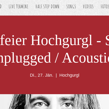
ED
LIVE TERMINE
HALF STEP DOWN
SONGS
VIDEOS
FOTO
feier Hochgurgl 
plugged / Acousti
Di., 27. Jän.
  |  
Hochgurgl