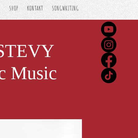
S
SHOP
KONTAKT
SONGWRITING
- STEVY
c Music