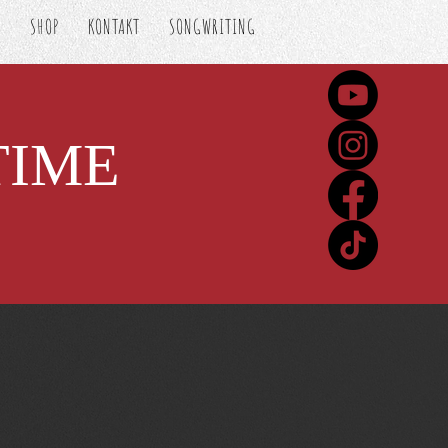
S
SHOP
KONTAKT
SONGWRITING
TIME