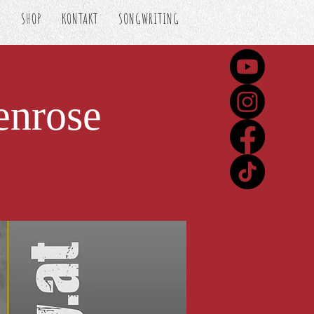
S
SHOP
KONTAKT
SONGWRITING
enrose