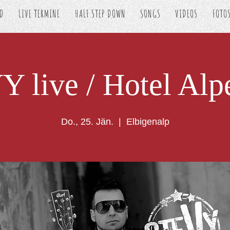
ED
LIVE TERMINE
HALF STEP DOWN
SONGS
VIDEOS
FOTO
 live / Hotel Alp
Do., 25. Jän.
  |  
Elbigenalp