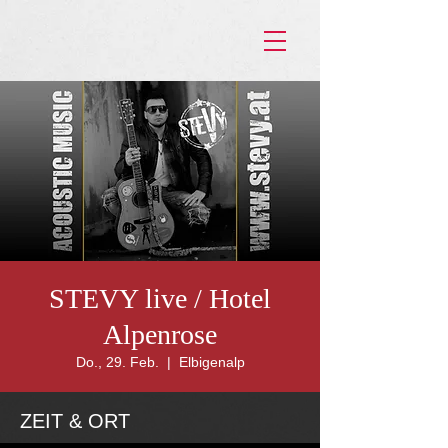
STEVY live / Hotel
Alpenrose
Do., 29. Feb.
  |  
Elbigenalp
ZEIT & ORT