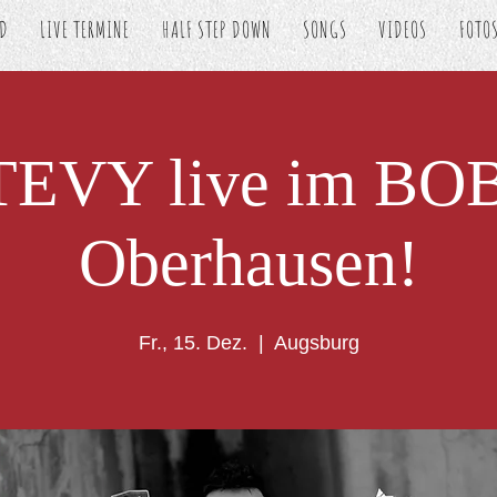
ED
LIVE TERMINE
HALF STEP DOWN
SONGS
VIDEOS
FOTO
TEVY live im BOB
Oberhausen!
Fr., 15. Dez.
  |  
Augsburg