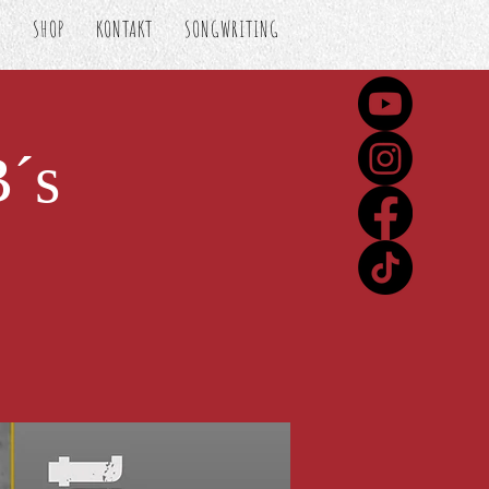
S
SHOP
KONTAKT
SONGWRITING
´s