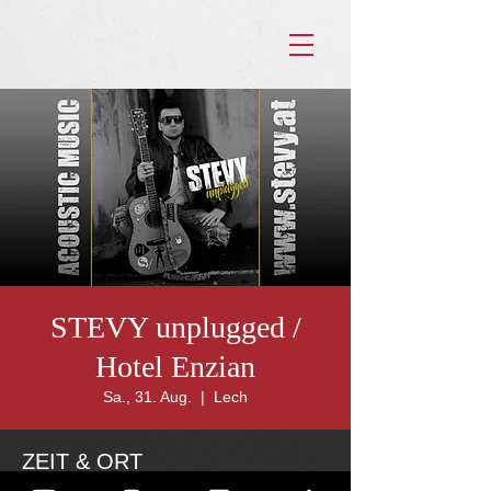
STEVY unplugged /
Hotel Enzian
Sa., 31. Aug.
  |  
Lech
ZEIT & ORT