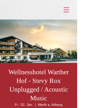
Wellnesshotel Warther
Hof - Stevy Rox
Unplugged / Acoustic
Music
Fr., 02. Jän.
  |  
Warth a. Arlberg